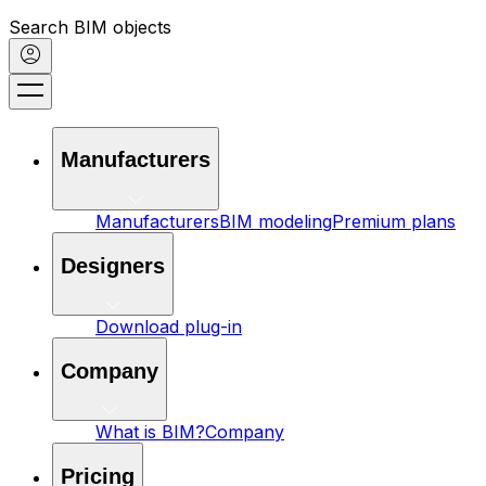
Search BIM objects
Manufacturers
Manufacturers
BIM modeling
Premium plans
Designers
Download plug-in
Company
What is BIM?
Company
Pricing